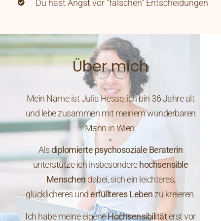
Du hast Angst vor "falschen" Entscheidungen
Über mich
Mein Name ist Julia Hesse, ich bin 36 Jahre alt
und lebe zusammen mit meinem wunderbaren
Mann in Wien.
Als
diplomierte psychosoziale Beraterin
unterstütze ich insbesondere
hochsensible
Menschen
dabei, sich ein leichteres,
glücklicheres und
erfüllteres Leben
zu kreieren.
Ich habe meine eigene
Hochsensibilität
erst vor