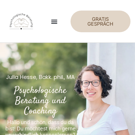
GRATIS
GESPRÄCH
Julia Hesse, Bakk. phil., MA
Psychologische
Beratung und
Coaching
Hallo und schön, dass du da
bist! Du möchtest mich gerne
unverbindlich
kennenlernen?