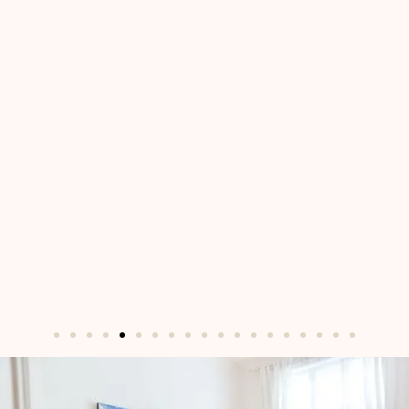
besonders schön finde. Mit Sicherheit
werde ich weitere Vorträge und WS
von Julia besuchen, v.a. da auch auf
individuelle Fragen/Themen
eingegangen wird. Alles in allem finde
ich die Angebote von Julia Hesse sehr
bereichernd und kann sie
uneingeschränkt empfehlen. Danke
Julia!
Nadine P.