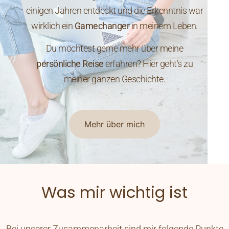
einigen Jahren entdeckt und die Erkenntnis war
wirklich ein
Gamechanger
in meinem Leben.
Du möchtest gerne mehr über meine
persönliche Reise
erfahren? Hier geht’s zu
meiner ganzen Geschichte.
Mehr über mich
Was mir wichtig ist
Bei unserer Zusammenarbeit sind mir folgende Punkte